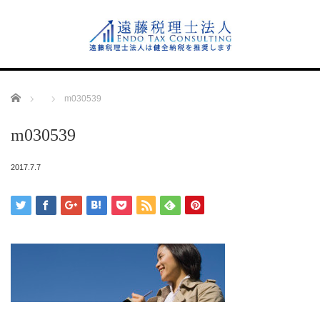
Home
m030539
m030539
2017.7.7