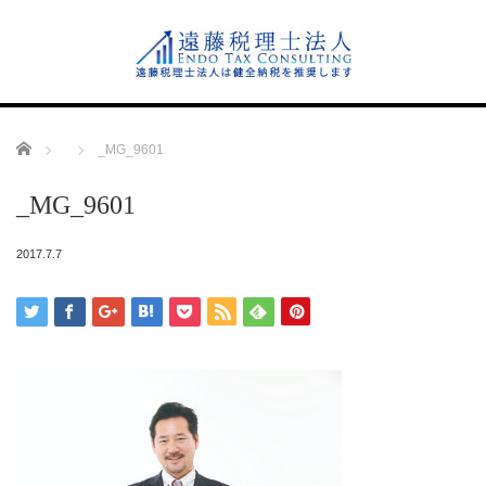
Home
_MG_9601
_MG_9601
2017.7.7