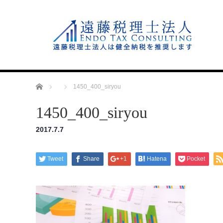
Home
1450_400_siryou
1450_400_siryou
2017.7.7
Tweet
Share
+1
Hatena
Pocket