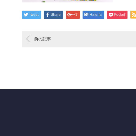
Tweet
Share
+1
Hatena
Pocket
前の記事