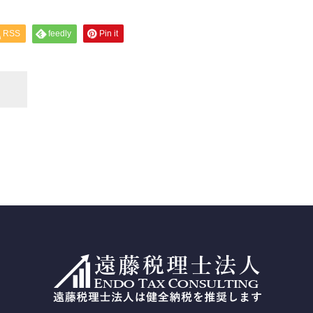
RSS
feedly
Pin it