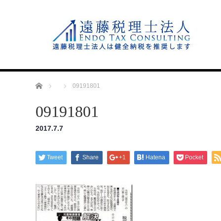
Home
09191801
09191801
2017.7.7
Tweet
Share
+1
Hatena
Pocket