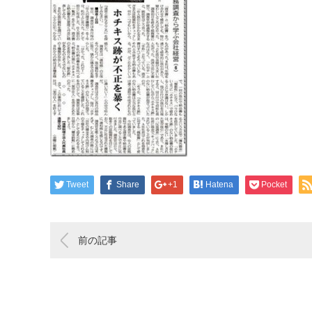
Tweet
Share
+1
Hatena
Pocket
前の記事